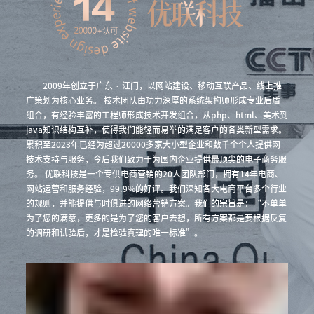
2009年创立于广东 · 江门，以网站建设、移动互联产品、线上推
广策划为核心业务。 技术团队由功力深厚的系统架构师形成专业后盾
组合，有经验丰富的工程师形成技术开发组合，从php、html、美术到
java知识结构互补，使得我们能轻而易举的满足客户的各类新型需求。
累积至2023年已经为超过20000多家大小型企业和数千个个人提供网
技术支持与服务，今后我们致力于为国内企业提供最顶尖的电子商务服
务。 优联科技是一个专供电商营销的20人团队部门，拥有14年电商、
网站运营和服务经验，99.9%的好评。我们深知各大电商平台多个行业
的规则，并能提供与时俱进的网络营销方案。我们的宗旨是：“不单单
为了您的满意，更多的是为了您的客户去想，所有方案都是要根据反复
的调研和试验后，才是检验真理的唯一标准”。