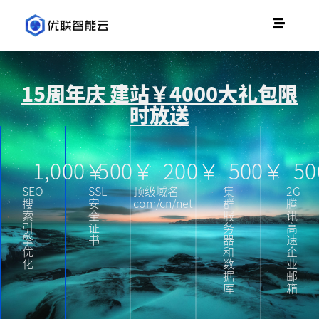
15周年庆 建站￥4000大礼包限
时放送
1,000
￥
500
￥
200
￥
500
￥
50
SEO
SSL
顶级域名
集
2G
搜
安
com/cn/net
群
腾
索
全
服
讯
引
证
务
高
擎
书
器
速
优
和
企
化
数
业
据
邮
库
箱